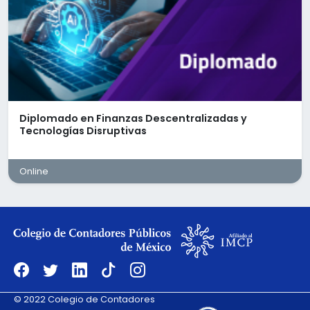
Conocimiento y comprensión del Código
Fiscal, LISR, LIVA
Deberás contar con lo siguiente:
Licenciatura en Contaduría (Pasante,
Titulado).
Experiencia mínima de 4 a 6 años en
Diplomado en Finanzas Descentralizadas y
consultoría y/o cumplimiento fiscal.
Tecnologías Disruptivas
Manejo avanzado de paquetería office y
portal SAT.
Conocimientos en materia de ISR, análisis y
Online
consultoría fiscal.
Nivel intermedio de inglés.
Excelentes habilidades de escucha,
comunicación y manejo de equipo.
Ofrecemos:
Compensación por arriba del mercado
Prestaciones superiores a las de la Ley
© 2022 Colegio de Contadores
Vales de despensa