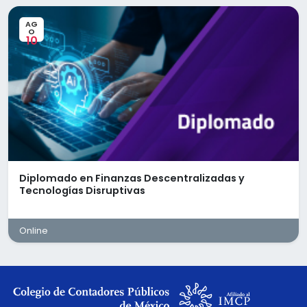
CUCA, CUFIN, reducciones de capital, costo
AG
fiscal de acciones, entre otros.
O
10
Coordinación y seguimiento de los
proyectos asignados.
Conocimiento y comprensión del Código
Fiscal, LISR, LIVA
Deberás contar con lo siguiente:
Licenciatura en Contaduría (Pasante,
Titulado).
Experiencia mínima de 4 a 6 años en
Diplomado en Finanzas Descentralizadas y
consultoría y/o cumplimiento fiscal.
Tecnologías Disruptivas
Manejo avanzado de paquetería office y
portal SAT.
Conocimientos en materia de ISR, análisis y
Online
consultoría fiscal.
Nivel intermedio de inglés.
Excelentes habilidades de escucha,
comunicación y manejo de equipo.
Ofrecemos: