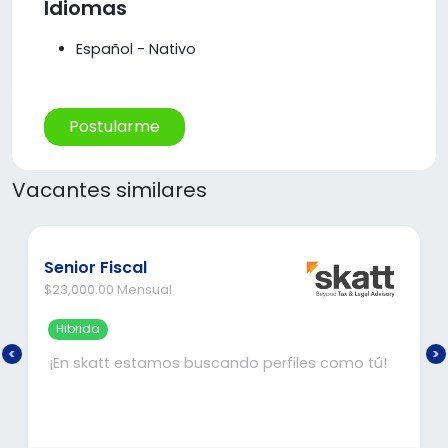
Idiomas
Español - Nativo
Postularme
Vacantes similares
Senior Fiscal
$23,000.00 Mensual
Hibrida
¡En skatt estamos buscando perfiles como tú!
Si tienes interés en desarrollarte en el ámbito
fiscal, únete a una de las mejores 5 Firmas
nacionales en servicios de consultoría fiscal. En