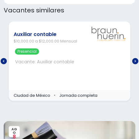
Vacantes similares
Encargado Contable
$15,000.00 a $17,000.00 Mensual
Hibrida
Reconocida Firma de Contadores se encue
búsqueda de un(a) Encargado Contable p
flexibles (la
integrarse a su equipo de trabajo.
📍 Ubicación: Cerca del metro División del N
a
Ciudad de México
Contrato indefinido
CDMX
🕒 Horario: Tiempo completo (lunes a jueves
corto
Requisitos:
Licenciatura en Contaduría Pública, Finanza
AG
os, egreso y
afines (titulado)
O
8
Experiencia mínima de 3 - 5 años en el áre