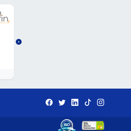
CONTADOR PUBLICO
$17,000.00 a $20,000.00 Mensual
Presencial
CONTADOR GENERAL;
gestión de contabilidad general y fiscal para u
empresa
a
elaboración y presentación de declaraciones
Ciudad de México
Jornada completa
mensuales y anuales
contabilidad electrónica, conciliaciones
bancarias. elaboración de reportes financieros
administrativos
etc.
onas