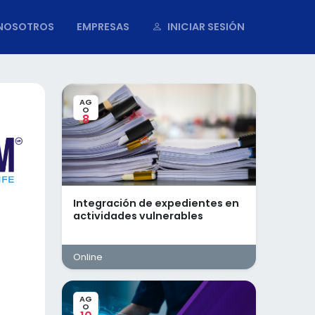
NOSOTROS
EMPRESAS
INICIAR SESIÓN
AG
O
8
Integración de expedientes en
actividades vulnerables
Online
AG
O