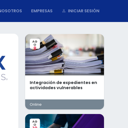
NOSOTROS
EMPRESAS
INICIAR SESIÓN
AG
O
8
Integración de expedientes en
actividades vulnerables
Online
AG
O