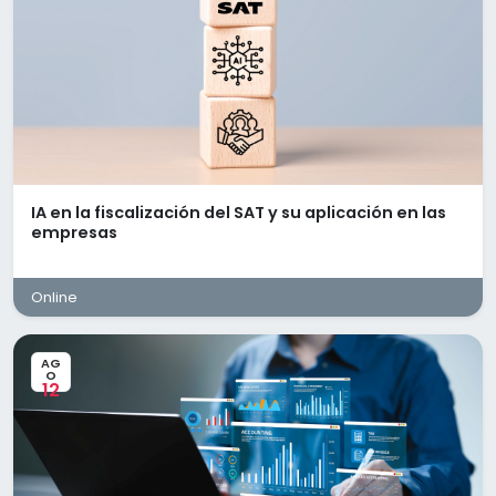
Funciones:
*Realizar registros de operaciones en programas de
contabilidad,
*Calcular pagos provisionales mensuales,
elaboración de DIOT y presentación de contabilidad
electrónica.
*Realizar conciliaciones bancarias.
*Conciliar CFDIs con registros contables
*Preparación de estados financieros
IA en la fiscalización del SAT y su aplicación en las
empresas
Ofrecemos:
*Sueldo mensual de $16,000 a $20,000 brutos
(negociable).
Online
*Prestaciones superiores a las de ley.
*Capacitación constante.
*Estabilidad laboral.
AG
O
*Plan de carrera.
12
*Horario de Lunes a Jueves de 8:00 am a 6:00 pm. y
Viernes de 08:00 am a 3:00 pm
*Modalidad presencial.
*Contratación inmediata