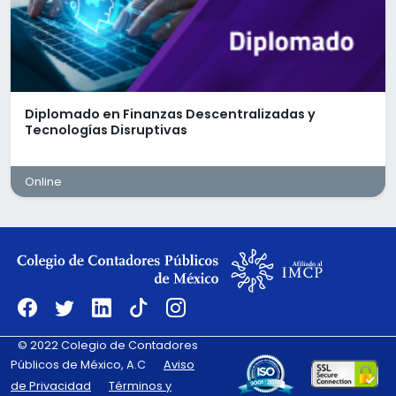
Deberás contar con lo siguiente:
Licenciatura en Contaduría (Pasante,
Titulado).
Experiencia mínima de 4 a 6 años en
Diplomado en Finanzas Descentralizadas y
consultoría y/o cumplimiento fiscal.
Tecnologías Disruptivas
Manejo avanzado de paquetería office y
portal SAT.
Conocimientos en materia de ISR, análisis y
Online
consultoría fiscal.
Nivel intermedio de inglés.
Excelentes habilidades de escucha,
comunicación y manejo de equipo.
Ofrecemos:
Compensación por arriba del mercado
Prestaciones superiores a las de la Ley
© 2022 Colegio de Contadores
Vales de despensa
Públicos de México, A.C
Aviso
Esquema hibrido
de Privacidad
Términos y