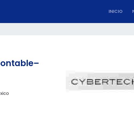
INICIO
 contable–
xico