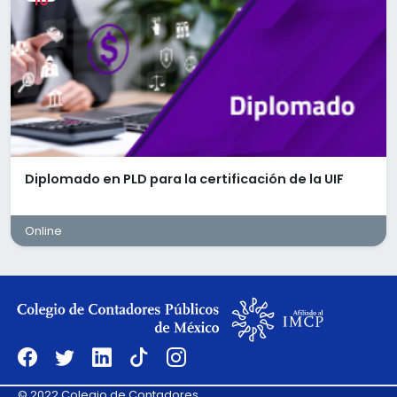
10
Record and process payroll payments in
coordination with HR and payroll teams.
Book collections, early payments, and pay-
off transactions; perform portfolio-level
reconciliations between the loan
management system and the general
ledger.
Review and validate journal entries
prepared by junior analysts before posting
to ensure accuracy, completeness, and
Diplomado en PLD para la certificación de la UIF
proper documentation.
Reporting &amp; Month-End Close
Online
Lead the month-end close process for
assigned entities or portfolios and
coordinate deliverables to meet tight
closing deadlines.
Prepare and review workpapers for monthly
close, ensuring accurate balances and
documentation.
Support te preparation of financial
© 2022 Colegio de Contadores