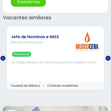
Postularme
Vacantes similares
Jefe de Nominas e IMSS
$30,000.00 Mensual
Presencial
En Grupo Museo de Cera buscamos tu talento como:
JEFE DE NÓMINAS E IMSS
Requisitos del puesto
Ciudad de México
Contrato indefinido
Escolaridad: Licenciatura en Contabilidad,
Administración de empresas, áreas afines.
Experiencia: 3 años como Jefe, Encargado,
Coordinador de nóminas e IMSS
Conocimientos de LFT, LSS, LISR, Código Financiero del