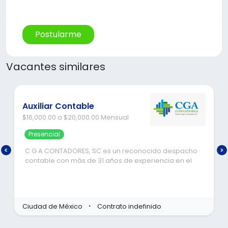
Postularme
Vacantes similares
ANALISTA DE NOMINAS Y
RECURSOS HUMANOS
Hibrida
espacho
 en el
Analista de Nómina y Administración de
d para la
Recursos Humanos
El
Pronatura México
 clientes
HIPODROMO CONDESA
inda una
Ciudad de México
Contrato indefinido
nuo y
Descripción del Puesto
La
Pronatura México, A.C. es una organización de l