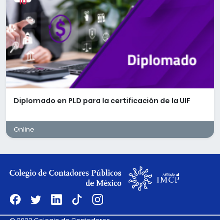
10
0 pm. y
en diversos procesos administrativos de Recur
Humanos. Su contribución será esencial para
mantener la eficiencia operativa, la confiabilid
la información y brindar un servicio de calidad a
distintas áreas de la organización.
1. Objetivo del Puesto
Ejecutar y dar seguimiento a los procesos
administrativos y de recursos humanos relacio
con nómina, expedientes de personal, movimie
ante el IMSS, control de jornaleros, pago de
Diplomado en PLD para la certificación de la UIF
obligaciones patronales (IMSS SUA, Infonavit e
Impuesto Sobre Nómina), pagos a personal
asimilado, administración de seguros y flotilla
Online
vehicular, así como brindar soporte al área
financiera mediante la revisión y control de gast
viáticos, garantizando el cumplimiento de las
políticas internas y la atención oportuna.
2. Responsabilidades principales
• Revisar y validar la nómina quincenal y semana
generada en Worky.
• Controlar incidencias de nómina.
• Administrar expedientes de personal.