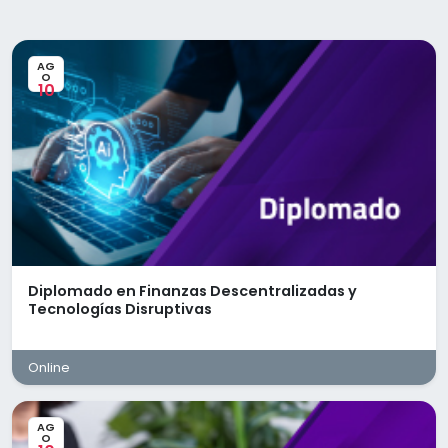
udad de
sociedad civil sin fines de lucro, con más de cua
décadas de experiencia dedicada a la conserv
y restauración del capital natural de México. Su
misión es fortalecer la resiliencia de los ecosis
AG
O
y comunidades a través de soluciones innovad
10
s.
que integran ciencia, participación social y
sostenibilidad.
Como donataria autorizada y organización con
gramas de
presencia nacional, Pronatura México maneja u
operación compleja que requiere altos estánd
de gestión financiera, contable y administrativa.
abilidad
este contexto, el área de Administración y Recu
Humanos desempeña un papel fundamental p
garantizar la correcta gestión del capital human
cumplimiento de las obligaciones laborales y d
seguridad social, así como la adecuada
Diplomado en Finanzas Descentralizadas y
administración de los procesos internos que
Tecnologías Disruptivas
respaldan la operación institucional.
s
El(la) Analista Administrativo(a) de Nómina y
Recursos Humanos será responsable de ejecuta
Online
dar seguimiento al proceso integral de nómina,
asegurando su cálculo oportuno y correcto, el
cumplimiento de las disposiciones laborales, fi
AG
O
y de seguridad social aplicables, así como el a